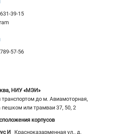
u
 631-39-15
gram
u
 789-57-56
ква, НИУ «МЭИ»
транспортом до м. Авиамоторная,
 пешком или трамваи 37, 50, 2
сположения корпусов
пус И
Красноказарменная ул., д.