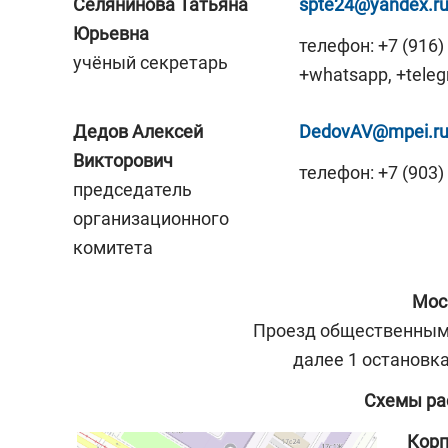
Селянинова Татьяна
spte24@yandex.r
Юрьевна
телефон: +7 (916)
учёный секретарь
+whatsapp, +tele
Дедов Алексей
DedovAV@mpei.r
Викторович
телефон: +7 (903)
председатель
организационного
комитета
Мос
Проезд общественным 
далее 1 остановка
Схемы ра
Кор