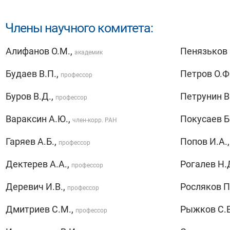
Члены научного комитета:
Алифанов О.М.,
Пенязьков О
академик
Будаев В.П.,
Петров О.Ф
профессор
Буров В.Д.,
Петрунин В
профессор
Вараксин А.Ю.,
Покусаев Б.
член-корр. РАН
Гаряев А.Б.,
Попов И.А.
профессор
Дектерев А.А.,
Рогалев Н.
профессор
Деревич И.В.,
Росляков П
профессор
Дмитриев С.М.,
Рыжков С.В
профессор