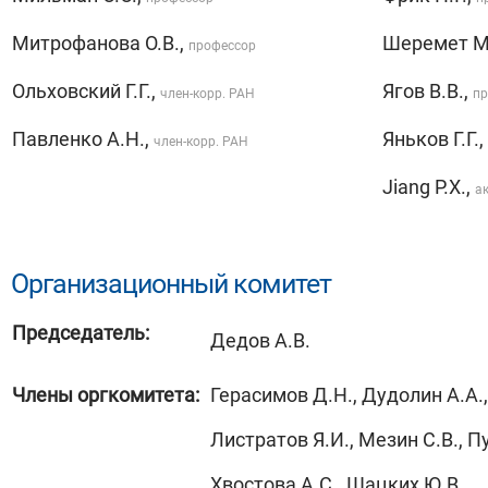
Митрофанова О.В.,
Шеремет М
профессор
Ольховский Г.Г.,
Ягов В.В.,
член-корр. РАН
пр
Павленко А.Н.,
Яньков Г.Г.,
член-корр. РАН
Jiang P.X.,
а
Организационный комитет
Председатель:
Дедов А.В.
Члены оргкомитета:
Герасимов Д.Н., Дудолин А.А.,
Листратов Я.И., Мезин С.В., П
Хвостова А.С., Шацких Ю.В.