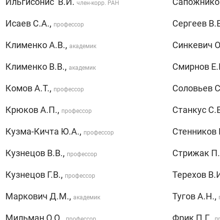
Ильгисонис В.И.
Сапожников
член-корр. РАН
Исаев С.А.,
Сергеев В.В
профессор
Клименко А.В.,
Синкевич О
академик
Клименко В.В.,
Смирнов Е.
академик
Комов А.Т.,
Соловьев С
профессор
Крюков А.П.,
Станкус С.В
профессор
Кузма-Кичта Ю.А.,
Стенников 
профессор
Кузнецов В.В.,
Стрижак П.
профессор
Кузнецов Г.В.,
Терехов В.
профессор
Маркович Д.М.,
Тугов А.Н.,
академик
Мильман О.О.,
Фрик П.Г.,
профессор
п